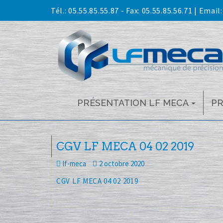
Skip
Tél.:
05.55.85.55.87
- Fax: 05.55.85.56.71 | Email
to
content
PRÉSENTATION LF MECA
P
CGV LF MECA 04 02 2019
lf-meca
2 octobre 2020
CGV LF MECA 04 02 2019