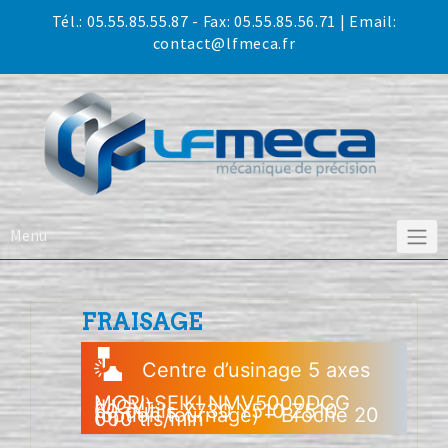
Skip
Tél.:
05.55.85.55.87
- Fax: 05.55.85.56.71 | Email:
to
contact@lfmeca.fr
content
Menu
FRAISAGE
Centre d’usinage 5 axes
MORI-SEIKI NMV5000DCG
(UGV)
60 outils X730 Y510 Z510
(option tournage) – Broche 20
000 trs/min