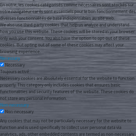
En outre, les cookies catégorisés comme nécessaires sont stockés sur
votre navigateur car ils sont essentiels pour le bon fonctionnement des
diverses fonctionnalités de base indispensables au site web.
We also use third-party cookies that help us analyze and understand
how you use this website. These cookies will be stored in your browser
only with your consent. You also have the option to opt-out of these
cookies. But opting out of some of these cookies may affect your
browsing experience.
Necessary
Necessary
Toujours activé
Necessary cookies are absolutely essential for the website to function
properly. This category only includes cookies that ensures basic
functionalities and security features of the website. These cookies do
not store any personal information.
Non-necessary
Non-necessary
Any cookies that may not be particularly necessary for the website to
function and is used specifically to collect user personal data via
analytics, ads, other embedded contents are termed as non-necessary