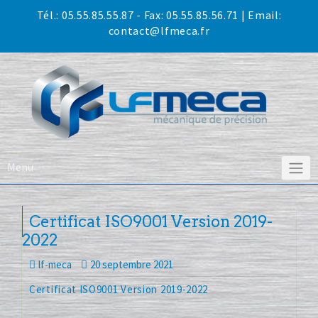
Skip
Tél.:
05.55.85.55.87
- Fax: 05.55.85.56.71 | Email:
to
contact@lfmeca.fr
content
Menu
Certificat ISO9001 Version 2019-
2022
lf-meca
20 septembre 2021
Certificat ISO9001 Version 2019-2022