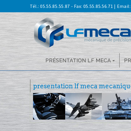
Skip
Tél.:
05.55.85.55.87
- Fax: 05.55.85.56.71 | Email
to
content
PRÉSENTATION LF MECA
P
presentation lf meca mecaniqu