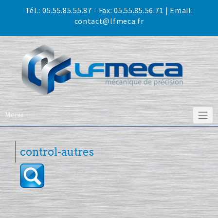
Skip
Tél.:
05.55.85.55.87
- Fax: 05.55.85.56.71 | Email:
to
contact@lfmeca.fr
content
Menu
control-autres