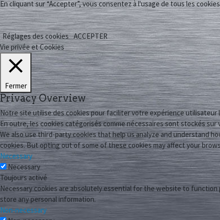
En cliquant sur “Accepter”, vous consentez à l'usage de tous les cookies
Réglages des cookies
ACCEPTER
Vie privée et Cookies
Fermer
Privacy Overview
Notre site utilise des cookies pour faciliter votre expérience utilisateur
En outre, les cookies catégorisés comme nécessaires sont stockés sur v
We also use third-party cookies that help us analyze and understand how
cookies. But opting out of some of these cookies may affect your brow
Necessary
Necessary
Toujours activé
Necessary cookies are absolutely essential for the website to function 
store any personal information.
Non-necessary