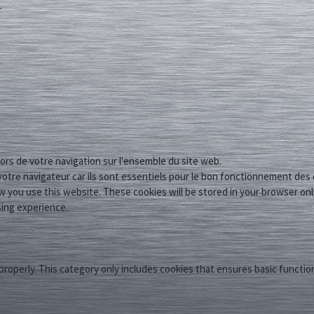
.
 lors de votre navigation sur l'ensemble du site web.
otre navigateur car ils sont essentiels pour le bon fonctionnement des 
 you use this website. These cookies will be stored in your browser onl
sing experience.
properly. This category only includes cookies that ensures basic functio