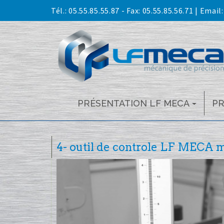
Skip
Tél.:
05.55.85.55.87
- Fax: 05.55.85.56.71 | Email
to
content
PRÉSENTATION LF MECA
P
4- outil de controle LF MECA 