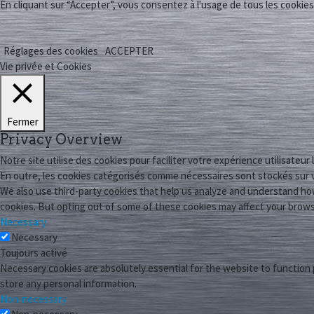
En cliquant sur “Accepter”, vous consentez à l'usage de tous les cookies
Réglages des cookies
ACCEPTER
Vie privée et Cookies
Fermer
Privacy Overview
Notre site utilise des cookies pour faciliter votre expérience utilisateur
En outre, les cookies catégorisés comme nécessaires sont stockés sur v
We also use third-party cookies that help us analyze and understand how
cookies. But opting out of some of these cookies may affect your brow
Necessary
Necessary
Toujours activé
Necessary cookies are absolutely essential for the website to function 
store any personal information.
Non-necessary