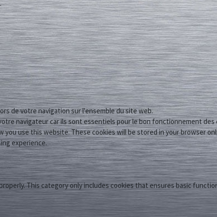
.
 lors de votre navigation sur l'ensemble du site web.
otre navigateur car ils sont essentiels pour le bon fonctionnement des 
 you use this website. These cookies will be stored in your browser onl
sing experience.
properly. This category only includes cookies that ensures basic functio