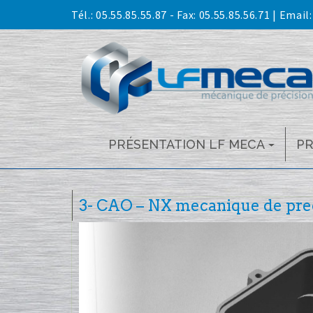
Skip
Tél.:
05.55.85.55.87
- Fax: 05.55.85.56.71 | Email
to
content
PRÉSENTATION LF MECA
P
3- CAO – NX mecanique de pre